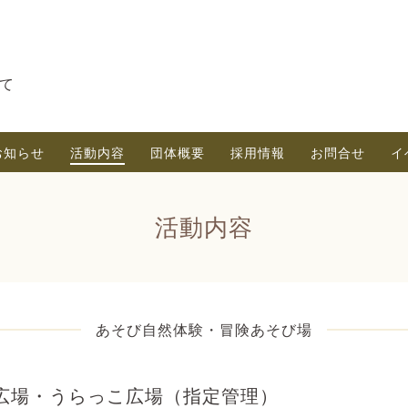
て
お知らせ
活動内容
団体概要
採用情報
お問合せ
イ
活動内容
あそび自然体験・冒険あそび場
広場・うらっこ広場（指定管理）