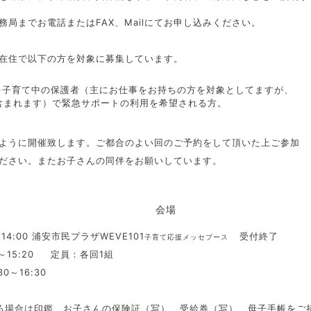
局までお電話またはFAX、Mailにてお申し込みください。
在住で以下の方を対象に募集しています。
育て中の保護者（主にお仕事をお持ちの方を対象としてますが、
れます）で緊急サポートの利用を希望される方。
ように開催致します。ご都合のよい回のご予約をして頂いた上ご参加
お子さんの同伴をお願いしています。
時 会場 
14:00
浦安市民プラザWEVE101
受付終了
子育て応援メッセブース
:20 定員：各回1組
～16:30
る場合は印鑑、お子さんの保険証（写）、受給券（写）、母子手帳をご