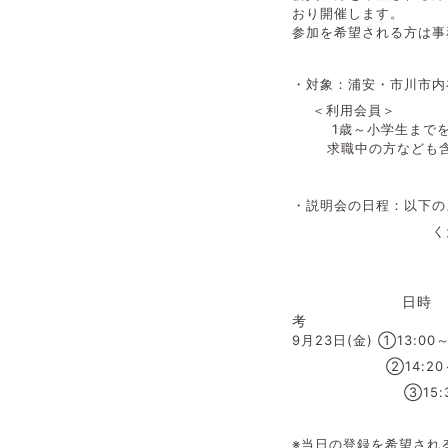
おり開催します。
参加を希望される方は事務
・対象：浦安・市川市内
＜利用会員＞
1歳～小学生までを子
求職中の方なども含ま
・説明会の日程：以下の
ください。また
日
考
9月23日(金) ①13:00～
②14:20～15
③15:30
※当日の登録を希望され