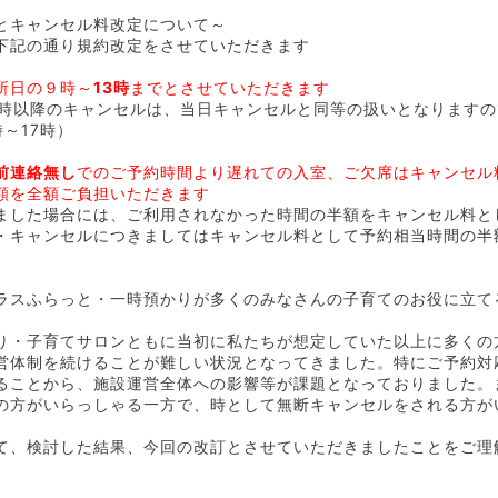
とキャンセル料改定について～
より下記の通り規約改定をさせていただきます
所日の９時～
13時
までとさせていただきます
3時以降のキャンセルは、当日キャンセルと同等の扱いとなります
時～17時）
前連絡無し
でのご予約時間より遅れての入室、ご欠席はキャンセル
額を全額ご負担いただきます
ました場合には、ご利用されなかった時間の半額をキャンセル料と
・キャンセルにつきましてはキャンセル料として予約相当時間の半
スふらっと・一時預かりが多くのみなさんの子育てのお役に立て
・子育てサロンともに当初に私たちが想定していた以上に多くの
営体制を続けることが難しい状況となってきました。特にご予約対
ることから、施設運営全体への影響等が課題となっておりました。
の方がいらっしゃる一方で、時として無断キャンセルをされる方が
、検討した結果、今回の改訂とさせていただきましたことをご理