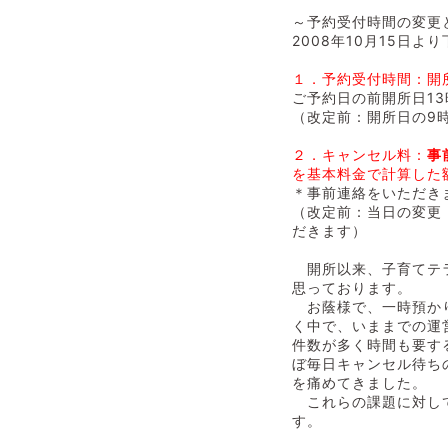
～予約受付時間の変更
2008年10月15日
１．予約受付時間：開
ご予約日の前開所日1
（改定前：開所日の9
２．キャンセル料：
事
を基本料金で計算した
＊事前連絡をいただき
（改定前：当日の変更
だきます）
開所以来、子育てテラ
思っております。
お蔭様で、一時預かり
く中で、いままでの運
件数が多く時間も要す
ぼ毎日キャンセル待ち
を痛めてきました。
これらの課題に対して
す。