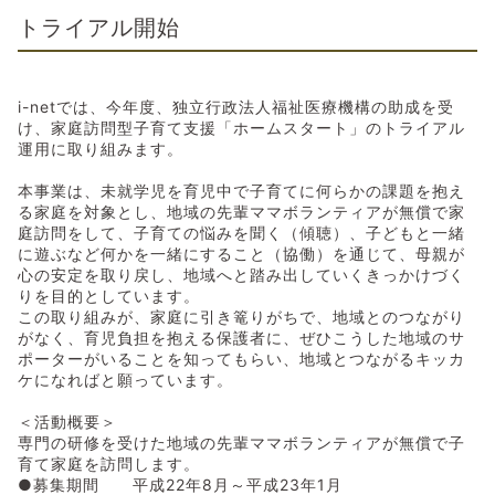
トライアル開始
i-netでは、今年度、独立行政法人福祉医療機構の助成を受
け、家庭訪問型子育て支援「ホームスタート」のトライアル
運用に取り組みます。
本事業は、未就学児を育児中で子育てに何らかの課題を抱え
る家庭を対象とし、地域の先輩ママボランティアが無償で家
庭訪問をして、子育ての悩みを聞く（傾聴）、子どもと一緒
に遊ぶなど何かを一緒にすること（協働）を通じて、母親が
心の安定を取り戻し、地域へと踏み出していくきっかけづく
りを目的としています。
この取り組みが、家庭に引き篭りがちで、地域とのつながり
がなく、育児負担を抱える保護者に、ぜひこうした地域のサ
ポーターがいることを知ってもらい、地域とつながるキッカ
ケになればと願っています。
＜活動概要＞
専門の研修を受けた地域の先輩ママボランティアが無償で子
育て家庭を訪問します。
●募集期間 平成22年8月～平成23年1月